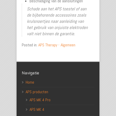
Beschadiging van de aansluitingen
Schade aan het APS toestel of aan
de bijbehorende accessoires zoals
krulsnoertjes naar aanleiding van
het gebruik van onjuiste elektroden
valt niet binnen de garantie.
Posted in:
APS Therapy - Algemeen
Navigatie
Home
APS producten
APS MK 4 Pro
APS MK 4