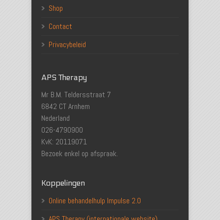
Shop
Contact
Privacybeleid
APS Therapy
Mr B.M. Teldersstraat 7
6842 CT Arnhem
Nederland
026-4790900
KvK: 20119071
Bezoek enkel op afspraak.
Koppelingen
Online behandelhulp Impulse 2.0
APS Therapy (internationale website)